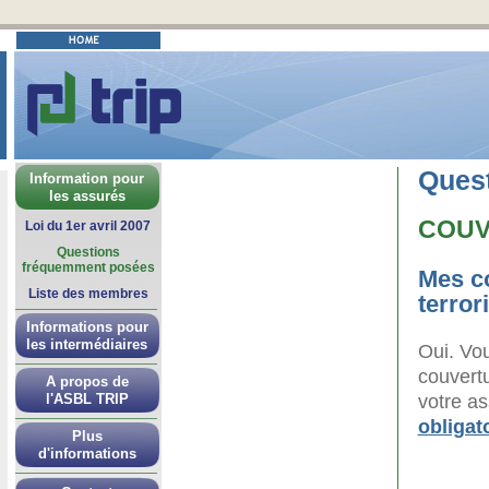
Ques
Information pour
les assurés
COUV
Loi du 1er avril 2007
Questions
fréquemment posées
Mes co
Liste des membres
terror
Informations pour
les intermédiaires
Oui. Vou
couvertu
A propos de
votre a
l'ASBL TRIP
obligat
Plus
d'informations